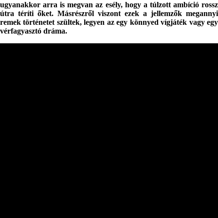
ugyanakkor arra is megvan az esély, hogy a túlzott ambíció rossz
útra téríti őket. Másrészről viszont ezek a jellemzők megannyi
remek történetet szültek, legyen az egy könnyed vígjáték vagy egy
vérfagyasztó dráma.