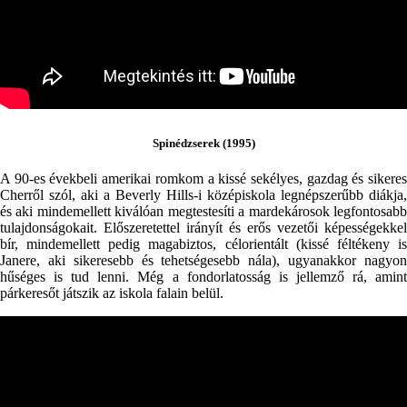
Spinédzserek (1995)
A 90-es évekbeli amerikai romkom a kissé sekélyes, gazdag és sikeres
Cherről szól, aki a Beverly Hills-i középiskola legnépszerűbb diákja,
és aki mindemellett kiválóan megtestesíti a mardekárosok legfontosabb
tulajdonságokait. Előszeretettel irányít és erős vezetői képességekkel
bír, mindemellett pedig magabiztos, célorientált (kissé féltékeny is
Janere, aki sikeresebb és tehetségesebb nála), ugyanakkor nagyon
hűséges is tud lenni. Még a fondorlatosság is jellemző rá, amint
párkeresőt játszik az iskola falain belül.