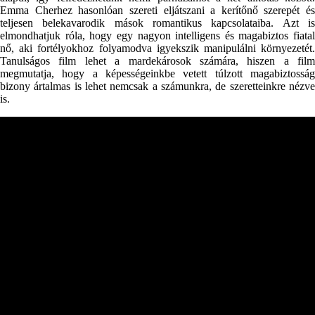
Emma Cherhez hasonlóan szereti eljátszani a kerítőnő szerepét és
teljesen belekavarodik mások romantikus kapcsolataiba. Azt is
elmondhatjuk róla, hogy egy nagyon intelligens és magabiztos fiatal
nő, aki fortélyokhoz folyamodva igyekszik manipulálni környezetét.
Tanulságos film lehet a mardekárosok számára, hiszen a film
megmutatja, hogy a képességeinkbe vetett túlzott magabiztosság
bizony ártalmas is lehet nemcsak a számunkra, de szeretteinkre nézve
is.