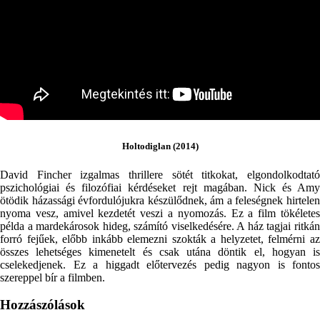
Holtodiglan (2014)
David Fincher izgalmas thrillere sötét titkokat, elgondolkodtató
pszichológiai és filozófiai kérdéseket rejt magában. Nick és Amy
ötödik házassági évfordulójukra készülődnek, ám a feleségnek hirtelen
nyoma vesz, amivel kezdetét veszi a nyomozás. Ez a film tökéletes
példa a mardekárosok hideg, számító viselkedésére. A ház tagjai ritkán
forró fejűek, előbb inkább elemezni szokták a helyzetet, felmérni az
összes lehetséges kimenetelt és csak utána döntik el, hogyan is
cselekedjenek. Ez a higgadt előtervezés pedig nagyon is fontos
szereppel bír a filmben.
Hozzászólások