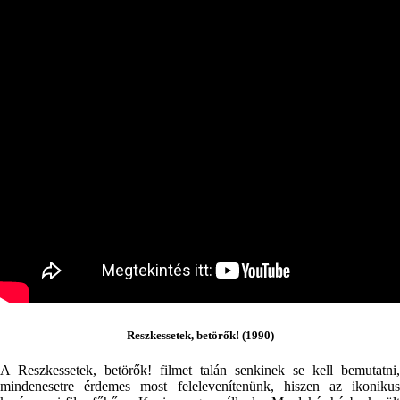
Reszkessetek, betörők! (1990)
A Reszkessetek, betörők! filmet talán senkinek se kell bemutatni,
mindenesetre érdemes most felelevenítenünk, hiszen az ikonikus