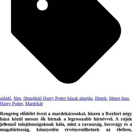
ajánló
,
film
,
filmajánló Harry Potter házak alapján
,
filmek
,
filmes lista
,
Harry Potter
,
Mardekár
Rengeteg előítélet övezi a mardekárosokat, hiszen a Roxfort négy
háza közül messze ők bírnak a legrosszabb hírnévvel. A rájuk
jellemző tulajdonságoknak hála, mint a ravaszság, becsvágy és a
magabiztosság, könnyedén érvényesülhetnek az életben,