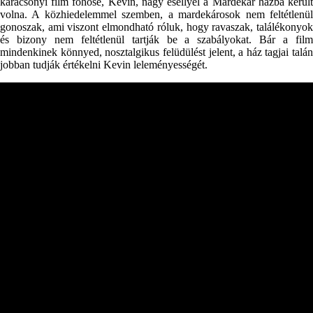
karácsonyi film főhőse, Kevin, nagy eséllyel a Mardekár házba került
volna. A közhiedelemmel szemben, a mardekárosok nem feltétlenül
gonoszak, ami viszont elmondható róluk, hogy ravaszak, találékonyok
és bizony nem feltétlenül tartják be a szabályokat. Bár a film
mindenkinek könnyed, nosztalgikus felüdülést jelent, a ház tagjai talán
jobban tudják értékelni Kevin leleményességét.