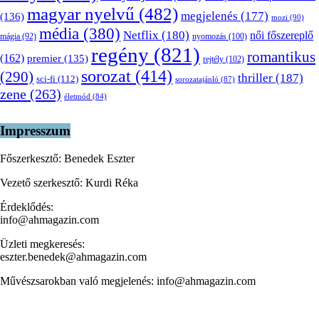
magyar nyelvű
(482)
megjelenés
(177)
(136)
mozi
(90)
média
(380)
Netflix
(180)
női főszereplő
nyomozás
(100)
mágia
(92)
regény
(821)
romantikus
(162)
premier
(135)
rejtély
(102)
sorozat
(414)
(290)
thriller
(187)
sci-fi
(112)
sorozatajánló
(87)
zene
(263)
életmód
(84)
Impresszum
Főszerkesztő: Benedek Eszter
Vezető szerkesztő: Kurdi Réka
Érdeklődés:
info@ahmagazin.com
Üzleti megkeresés:
eszter.benedek@ahmagazin.com
Művészsarokban való megjelenés: info@ahmagazin.com