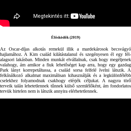
Élősködők (2019)
Az Oscar-díjas alkotás remekül illik a mardekárosok becsvágyó
hajlamához. A Kim család kilátástalanul és szegényesen él egy fél-
alagsori lakásban. Minden munkát elvállalnak, csak hogy megéljenek
valahogy, ám amikor a fiuk lehetőséget kap arra, hogy egy gazdag
Park lányt korrepetáltassa, a család sorsa felfelé ívelni látszik. A
felkínálkozó alkalmat maximálisan kihasználják és a legkülönfélébb
cselekhez folyamodnak csakhogy elérjék céljukat. A nagyra törő
terveik talán lehetetlennek tűnnek külső szemlélőként, ám fondorlatos
tervük hirtelen nem is látszik annyira elérhetetlennek.