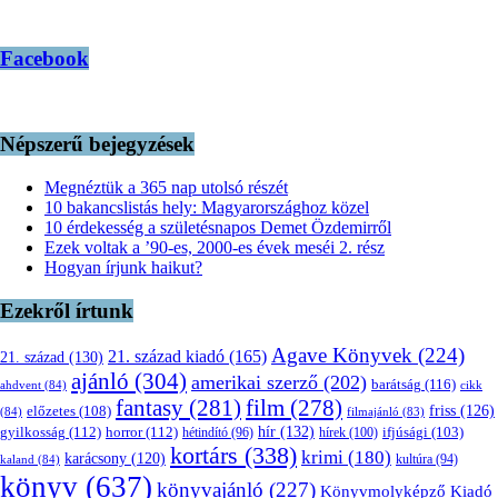
Facebook
Népszerű bejegyzések
Megnéztük a 365 nap utolsó részét
10 bakancslistás hely: Magyarországhoz közel
10 érdekesség a születésnapos Demet Özdemirről
Ezek voltak a ’90-es, 2000-es évek meséi 2. rész
Hogyan írjunk haikut?
Ezekről írtunk
Agave Könyvek
(224)
21. század kiadó
(165)
21. század
(130)
ajánló
(304)
amerikai szerző
(202)
barátság
(116)
ahdvent
(84)
cikk
fantasy
(281)
film
(278)
friss
(126)
előzetes
(108)
(84)
filmajánló
(83)
hír
(132)
gyilkosság
(112)
horror
(112)
hétindító
(96)
hírek
(100)
ifjúsági
(103)
kortárs
(338)
krimi
(180)
karácsony
(120)
kultúra
(94)
kaland
(84)
könyv
(637)
könyvajánló
(227)
Könyvmolyképző Kiadó