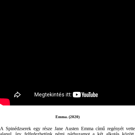
Emma. (2020)
A Spinédzserek egy része Jane Austen Emma című regényét vette
alapul, így felfedezhetünk némi párhuzamot a két alkotás között.