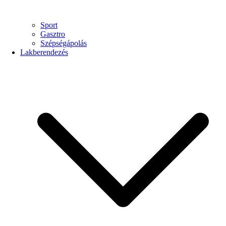
Sport
Gasztro
Szépségápolás
Lakberendezés