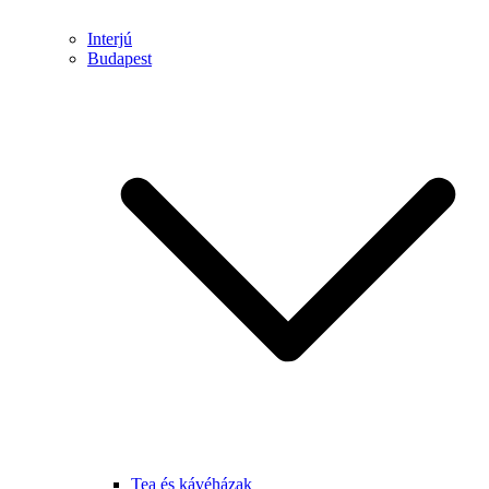
Interjú
Budapest
Tea és kávéházak