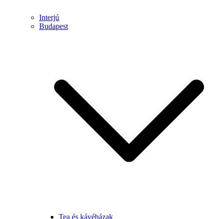
Interjú
Budapest
Tea és kávéházak