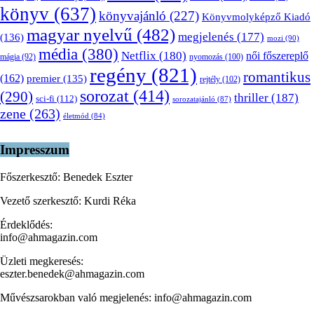
könyv
(637)
könyvajánló
(227)
Könyvmolyképző Kiadó
magyar nyelvű
(482)
megjelenés
(177)
(136)
mozi
(90)
média
(380)
Netflix
(180)
női főszereplő
nyomozás
(100)
mágia
(92)
regény
(821)
romantikus
(162)
premier
(135)
rejtély
(102)
sorozat
(414)
(290)
thriller
(187)
sci-fi
(112)
sorozatajánló
(87)
zene
(263)
életmód
(84)
Impresszum
Főszerkesztő: Benedek Eszter
Vezető szerkesztő: Kurdi Réka
Érdeklődés:
info@ahmagazin.com
Üzleti megkeresés:
eszter.benedek@ahmagazin.com
Művészsarokban való megjelenés: info@ahmagazin.com