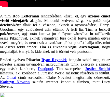
A film
Rob Letterman
rendezésében készül el, egy
azonos címe
viselő videójáték
alapján. Mindenki kedvenc sárga kis pokémonj
detektívként
tűnik fel a vásznon, akinek a nyomozótársa, Harry
Goodman, egy autóbaleset után eltűnik. A férfi fia,
Tim, a bukot
pokémester
, apja után kutatva jut el Ryme városába. Itt találkozik
össze Pikachuval, akinek valamilyen fura oknál fogva minden egyes
szavát megérti, és nem csak a szokásos „Pika pika”-t hallja tőle, mint
az összes többi ember.
Tim és Pikachu végül összefognak
, hog
megtalálják Harryt, és kiderítsék mi is történt vele pontosan.
Eredeti nyelven
Pikachu
Ryan Reynolds
hangján szólal meg, és az
előzetes alapján ugyanolyan nagydumásnak tűnik, akárcsak a színész
egy másik karaktere,
Deadpool
. Tim szerepében
Justice Smith
láthatjuk, aki korábban a Jurassic World második részében is feltűnt.
Az
Odaát
című sorozatban Claire Novakot megformáló színésznő
Kathryn Newton
szintén szerepet kapott a filmben, mint Lucy
Stevens.