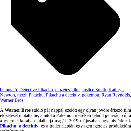
bemutató
,
Detective Pikachu
,
előzetes
,
film
,
Justice Smith
,
Kathryn
Newton
,
mozi
,
Pikachu
,
Pikachu a detektív
,
pokémon
,
Ryan Reynolds
,
Warner Bros
A
Warner Bros
stúdió pár nappal ezelőtt egy olyan jövőre érkező fil
előzetesét mutatta be, amitől a Pokémon meséken felnőtt generáció újra
a gyermekkorában találhatja magát. 2019 májusában ugyanis érkezik
Pikachu, a detektív
, és a trailer alapján egy igen ígéretes produkciór