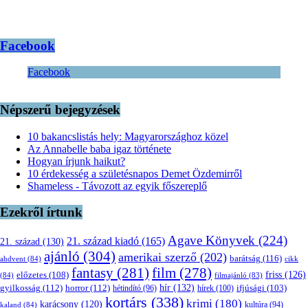
Facebook
Facebook
Népszerű bejegyzések
10 bakancslistás hely: Magyarországhoz közel
Az Annabelle baba igaz története
Hogyan írjunk haikut?
10 érdekesség a születésnapos Demet Özdemirről
Shameless - Távozott az egyik főszereplő
Ezekről írtunk
Agave Könyvek
(224)
21. század kiadó
(165)
21. század
(130)
ajánló
(304)
amerikai szerző
(202)
barátság
(116)
ahdvent
(84)
cikk
fantasy
(281)
film
(278)
friss
(126)
előzetes
(108)
(84)
filmajánló
(83)
hír
(132)
gyilkosság
(112)
horror
(112)
hétindító
(96)
hírek
(100)
ifjúsági
(103)
kortárs
(338)
krimi
(180)
karácsony
(120)
kultúra
(94)
kaland
(84)