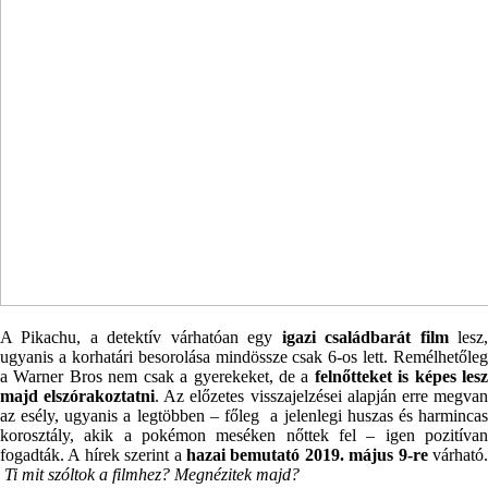
A Pikachu, a detektív várhatóan egy
igazi családbarát
film
lesz
ugyanis a korhatári besorolása mindössze csak 6-os lett. Remélhetőleg
a Warner Bros nem csak a gyerekeket, de a
felnőtteket is képes lesz
majd elszórakoztatni
. Az előzetes visszajelzései alapján erre megva
az esély, ugyanis a legtöbben – főleg a jelenlegi huszas és harmincas
korosztály, akik a pokémon meséken nőttek fel – igen pozitívan
fogadták. A hírek szerint a
hazai bemutató 2019. május 9-re
várható.
Ti mit szóltok a filmhez? Megnézitek majd?