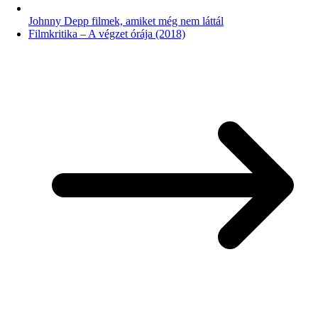
Johnny Depp filmek, amiket még nem láttál
Filmkritika – A végzet órája (2018)