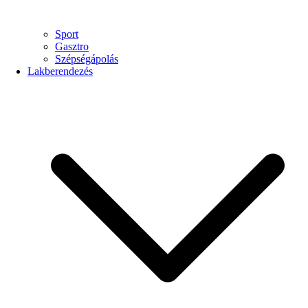
Sport
Gasztro
Szépségápolás
Lakberendezés